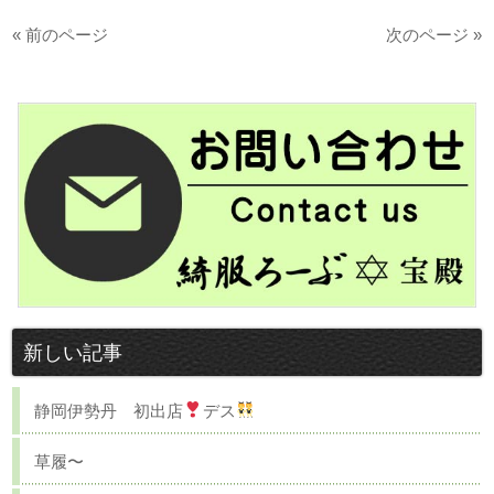
« 前のページ
次のページ »
新しい記事
静岡伊勢丹 初出店
デス
草履〜