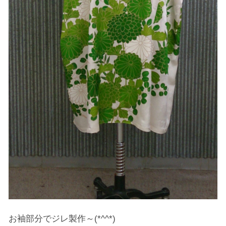
お袖部分でジレ製作～(*^^*)