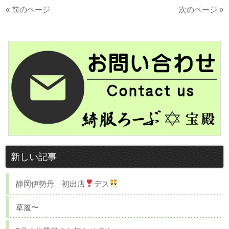
« 前のページ
次のページ »
新しい記事
静岡伊勢丹 初出店
デス
草履〜