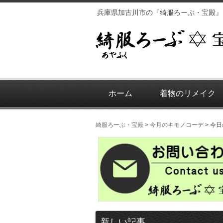
兵庫県加古川市の『綺服ろーぶ・宝殿』
ホーム
着物のリメイク
綺服ろーぶ・宝殿
>
今月のキモノコーデ
>
今日
新しい記事